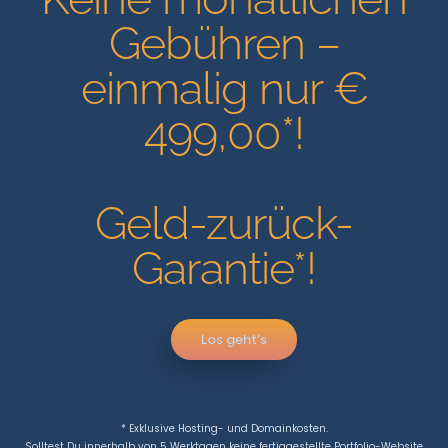
Gebühren –
einmalig nur €
499,00*!
Geld-zurück-
Garantie*!
Los geht’s
* Exklusive Hosting- und Domainkosten.
Solltest Du innerhalb von 5 Werktagen keine fertiggestellte Portfolio-Website