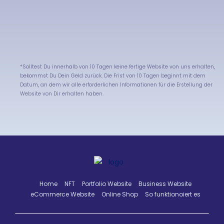
*Solltest Du innerhalb von 10 Tagen keine fertige Website von uns erhalten,
bekommst Du Dein Geld zurück. Die Frist von 10 Tagen beginnt mit dem
Datum, an dem wir alle erforderlichen Informationen für die Erstellung der
Website von Dir erhalten haben.
Home
NFT
Portfolio Website
Business Website
eCommerce Website
Online Shop
So funktionoiert es