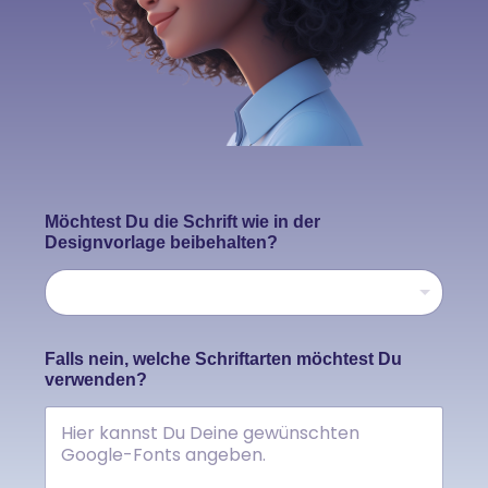
Möchtest Du die Schrift wie in der
Designvorlage beibehalten?
w
Falls nein, welche Schriftarten möchtest Du
e
verwenden?
l
c
h
e
D
e