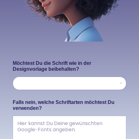
Möchtest Du die Schrift wie in der
Designvorlage beibehalten?
D
Falls nein, welche Schriftarten möchtest Du
e
verwenden?
s
i
g
n
v
o