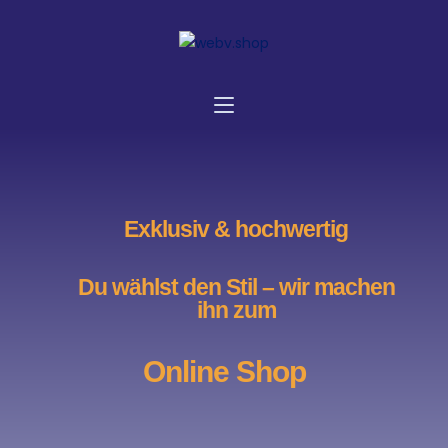
Exklusiv & hochwertig
Du wählst den Stil – wir machen
ihn zum
Online Shop