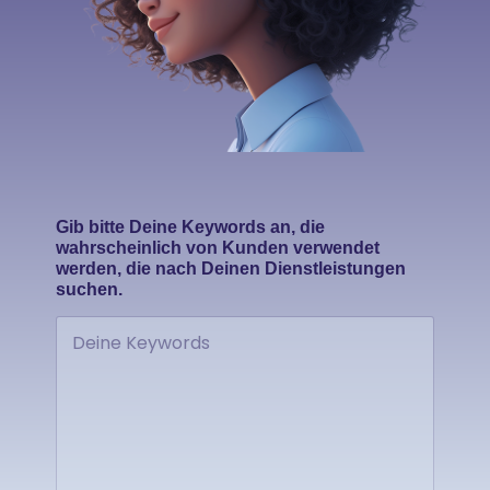
D
Gib bitte Deine Keywords an, die
e
wahrscheinlich von Kunden verwendet
i
werden, die nach Deinen Dienstleistungen
n
suchen.
e
n
G
i
b
D
e
i
n
e